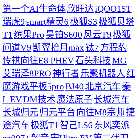
第一个AI生命体
欣旺达
iQOO15T
瑞虎9
smart精灵6
极狐S3
极狐贝塔
T1
缤果Pro
昊铂S600
风云T9
极狐
问道V9
凯翼拾月max
钛7
方程豹
传祺向往E8 PHEV
石头科技
MG
艾瑞泽8PRO
神行者
乐聚机器人
红
魔游戏平板5pro
BJ40
北京汽车
秦
L EV
DM技术
魔法原子
长城汽车
长城归元
归元平台
向往M8宗师
捷
途汽车
极狐T1
智己LS6
东风奕派
eπ007+
韶音
宋Ultra EV
第二代刀