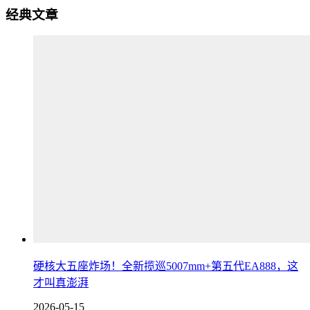
经典文章
硬核大五座炸场！全新揽巡5007mm+第五代EA888，这
才叫真澎湃
2026-05-15