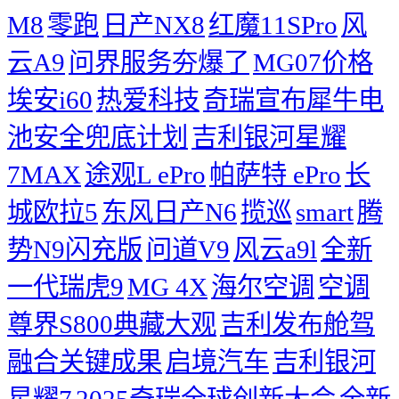
M8
零跑
日产NX8
红魔11SPro
风
云A9
问界服务夯爆了
MG07价格
埃安i60
热爱科技
奇瑞宣布犀牛电
池安全兜底计划
吉利银河星耀
7MAX
途观L ePro
帕萨特 ePro
长
城欧拉5
东风日产N6
揽巡
smart
腾
势N9闪充版
问道V9
风云a9l
全新
一代瑞虎9
MG 4X
海尔空调
空调
尊界S800典藏大观
吉利发布舱驾
融合关键成果
启境汽车
吉利银河
星耀7
2025奇瑞全球创新大会
​全新