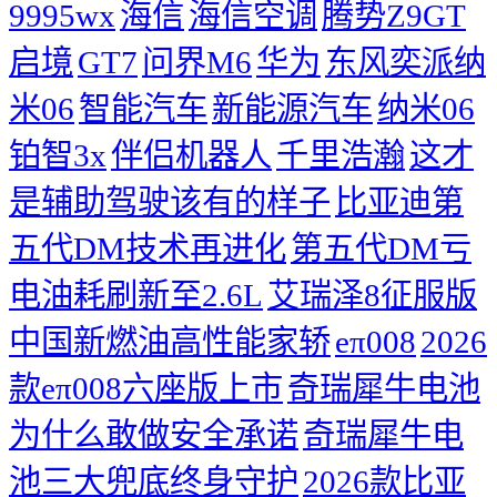
9995wx
海信
海信空调
腾势Z9GT
启境
GT7
问界M6
华为
东风奕派纳
米06
智能汽车
新能源汽车
纳米06
铂智3x
伴侣机器人
千里浩瀚
这才
是辅助驾驶该有的样子
比亚迪第
五代DM技术再进化
第五代DM亏
电油耗刷新至2.6L
艾瑞泽8征服版
中国新燃油高性能家轿
eπ008
2026
款eπ008六座版上市
奇瑞犀牛电池
为什么敢做安全承诺
奇瑞犀牛电
池三大兜底终身守护
2026款比亚