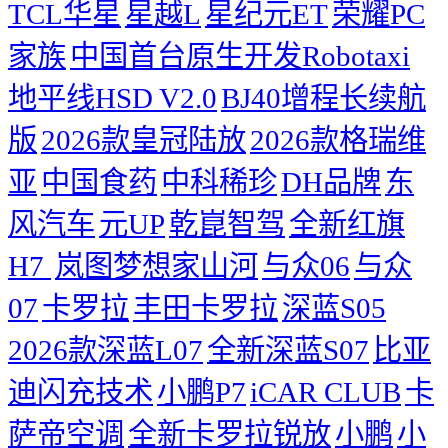
TCL华星
星越L
星纪元ET
荣耀PC
家族
中国首台原生开发Robotaxi
地平线HSD V2.0
BJ40增程长续航
版
2026款皇冠陆放
2026款格瑞维
亚
中国食药
中科稀珍
DH品牌
东
风汽车
元UP
乾崑智驾
全新红旗
H7 ​
岚图梦想家山河
与众06
与众
07
卡罗拉
丰田卡罗拉
深蓝S05
2026款深蓝L07
全新深蓝S07
比亚
迪闪充技术
小鹏P7
iCAR CLUB
卡
萨帝空调
全新卡罗拉锐放
小鹏
小