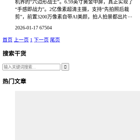
机界的“六边形战士”。6.59英寸黄金中屏，真正实现了
“手感即战力”。2亿像素超清主摄，支持“先拍照后裁
剪”，前置3200万像素自带AI美颜，拍人拍景都出片···
2026-01-17
67504
首页
上一页
1
下一页
尾页
搜索干货
热门文章