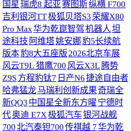
国星
瑞虎8
起亚
赛图斯
纵横 F700
吉利银河TT
极狐贝塔S3
荣耀X80
Pro Max
华为乾崑智驾
机器人
坦
途科技
阿维塔
姚安娜
豹5长续航
版本
豹8大五座版
2026北京车展
风云T9L 猎鹰700
风云X3L
腾势
Z9S
方程豹钛7
日产N6
捷途自由者
哈弗猛龙
马瑞利创新成果
奇瑞全
新QQ3
中国星全新东方曜
宁德时
代
奥迪 E7X
极狐汽车
银河战舰
700
北汽泰钽700
传祺越 7
华为乾