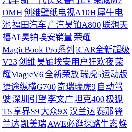
DMH
创维壁纸电视A10H
犀牛电
池
福田汽车
广汽昊铂A800
联想天
禧AI
昊铂埃安销量
荣耀
MagicBook Pro系列
iCAR全新超级
V23
创维
昊铂埃安用户狂欢夜
荣
耀MagicV6
全新荣放
瑞虎5运动版
捷途纵横G700
奇瑞瑞虎9
自动驾
驶
深圳引望
李文广
坦克400
极狐
T5
享界S9
大众9X
汉兰达
赛那
锋
兰达
凯美瑞
AWE必逛探路生态
焕