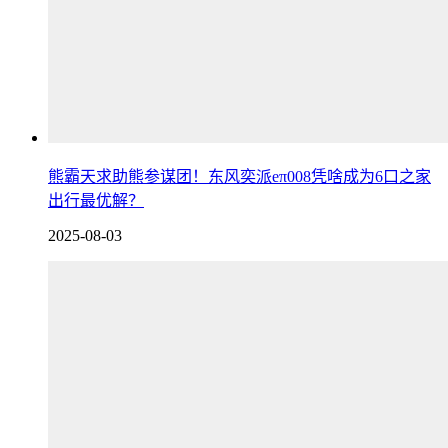
熊霸天求助熊参谋团！东风奕派eπ008凭啥成为6口之家
出行最优解？
2025-08-03