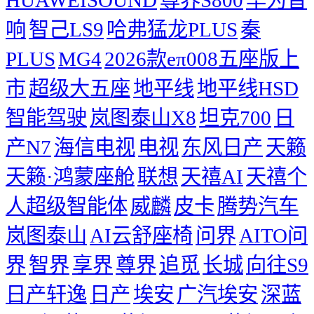
响
智己LS9
哈弗猛龙PLUS
秦
PLUS
MG4
2026款eπ008五座版上
市
超级大五座
地平线
地平线HSD
智能驾驶
岚图泰山X8
坦克700
日
产N7
海信电视
电视
东风日产
天籁
天籁·鸿蒙座舱
联想
天禧AI
天禧个
人超级智能体
威麟
皮卡
腾势汽车
岚图泰山
AI云舒座椅
问界
AITO问
界
智界
享界
尊界
追觅
长城
向往S9
日产轩逸
日产
埃安
广汽埃安
深蓝