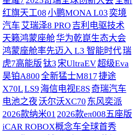
红旗天工08
小鹏MONA L03
奕境
汽车
艾瑞泽8 PRO
吉利电驱技术
天籁鸿蒙座舱
华为乾崑生态大会
鸿蒙座舱率先迈入 L3 智能时代
瑞
虎7高能版
钛3
宋UltraEV
超级Eva
昊铂A800
全新猛士M817
捷途
X70L
LS9
海信电视E8S
奇瑞汽车
电池之夜
沃尔沃XC70
东风奕派
2026款纳米01
2026款eπ008五座版
iCAR ROBOX概念车全球首秀