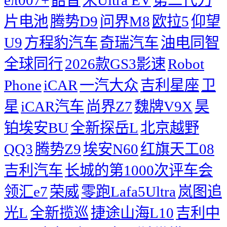
片电池
腾势D9
问界M8
欧拉5
仰望
U9
方程豹汽车
奇瑞汽车
油电同智
全球同行
2026款GS3影速
Robot
Phone
iCAR
一汽大众
吉利星座
卫
星
iCAR汽车
尚界Z7
魏牌V9X
昊
铂埃安BU
全新探岳L
北京越野
QQ3
腾势Z9
埃安N60
红旗天工08
吉利汽车
长城的第1000次评车会
领汇e7
荣威
零跑Lafa5Ultra
岚图追
光L
全新揽巡
捷途山海L10
吉利中