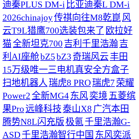
迪秦PLUS DM-i
比亚迪秦L DM-i
2026chinajoy
传祺向往M8乾崑
风
云T9L猎鹰700选装包来了
欧拉好
猫
全新坦克700
吉利千里浩瀚
吉
利AI座舱
bZ5
bZ3
奇瑞风云
丰田
15万级唯一三电机真安全方盒子
扫地机器人
瑞虎8 PRO
瑞虎7
荣耀
Power2
全新MG4
东风
奕境
五菱缤
果Pro
远峰科技
泰山X8
广汽本田
腾势N8L闪充版
极氪
千里浩瀚G-
ASD
千里浩瀚智行中国
东风奕派