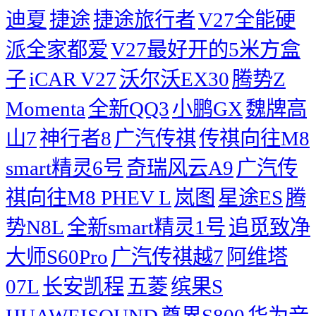
迪夏
捷途
捷途旅行者
V27全能硬
派全家都爱
V27最好开的5米方盒
子
iCAR V27
沃尔沃EX30
腾势Z
Momenta
全新QQ3
小鹏GX
魏牌高
山7
神行者8
广汽传祺
传祺向往M8
smart精灵6号
奇瑞风云A9
广汽传
祺向往M8 PHEV L
岚图
星途ES
腾
势N8L
全新smart精灵1号
追觅致净
大师S60Pro
广汽传祺越7
阿维塔
07L
长安凯程
五菱
缤果S
HUAWEISOUND
尊界S800
华为音