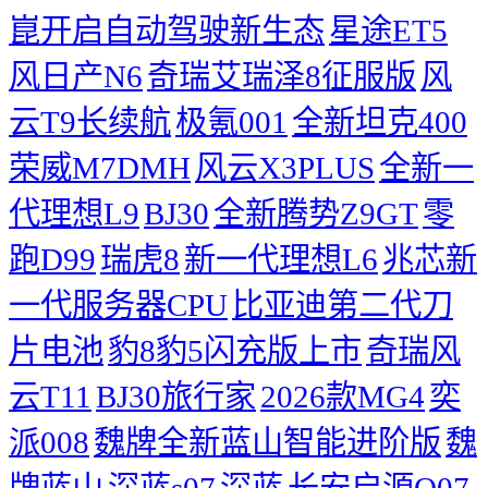
崑开启自动驾驶新生态
星途ET5
风日产N6
奇瑞艾瑞泽8征服版
风
云T9长续航
极氪001
全新坦克400
荣威M7DMH
风云X3PLUS
全新一
代理想L9
BJ30
全新腾势Z9GT
零
跑D99
瑞虎8
新一代理想L6
兆芯新
一代服务器CPU
比亚迪第二代刀
片电池
豹8豹5闪充版上市
奇瑞风
云T11
BJ30旅行家
2026款MG4
奕
派008
魏牌全新蓝山智能进阶版
魏
牌蓝山
深蓝s07
深蓝
长安启源Q07