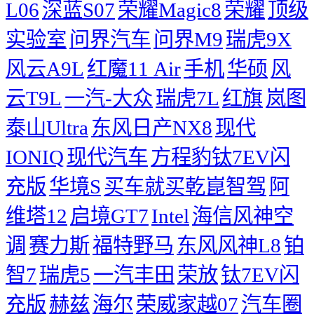
L06
深蓝S07
荣耀Magic8
荣耀
顶级
实验室
问界汽车
问界M9
瑞虎9X
风云A9L
红魔11 Air
手机
华硕
风
云T9L
一汽-大众
瑞虎7L
红旗
岚图
泰山Ultra
东风日产NX8
现代
IONIQ
现代汽车
方程豹钛7EV闪
充版
华境S
买车就买乾崑智驾
阿
维塔12
启境GT7
Intel
海信风神空
调
赛力斯
福特野马
东风风神L8
铂
智7
瑞虎5
一汽丰田
荣放
钛7EV闪
充版
赫兹
海尔
荣威家越07
汽车圈