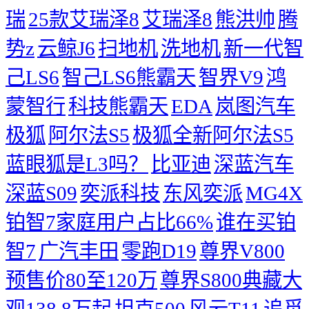
瑞
25款艾瑞泽8
艾瑞泽8
熊洪帅
腾
势z
云鲸J6
扫地机
洗地机
新一代智
己LS6
智己LS6熊霸天
智界V9
鸿
蒙智行
科技熊霸天
EDA
岚图汽车
极狐
阿尔法S5
极狐全新阿尔法S5
蓝眼狐是L3吗？
比亚迪
深蓝汽车
深蓝S09
奕派科技
东风奕派
MG4X
铂智7家庭用户占比66%
谁在买铂
智7
广汽丰田
零跑D19
尊界V800
预售价80至120万
尊界S800典藏大
观138.8万起
坦克500
风云T11
追觅