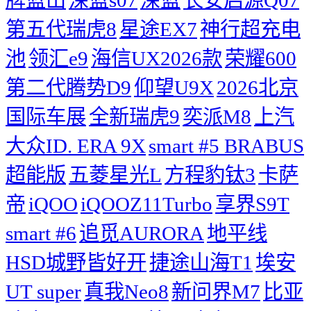
第五代瑞虎8
星途EX7
神行超充电
池
领汇e9
海信UX2026款
荣耀600
第二代腾势D9
仰望U9X
2026北京
国际车展
全新瑞虎9
奕派M8
上汽
大众ID. ERA 9X
smart #5 BRABUS
超能版
五菱星光L
方程豹钛3
卡萨
帝
iQOO
iQOOZ11Turbo
享界S9T
smart #6
追觅AURORA
地平线
HSD城野皆好开
捷途山海T1
埃安
UT super
真我Neo8
新问界M7
比亚