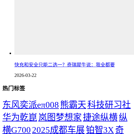
快充和安全只能二选一？奇瑞犀牛说：我全都要
2026-03-22
热门标签
东风奕派eπ008
熊霸天
科技研习社
华为乾崑
岚图梦想家
捷途纵横
纵
横G700
2025成都车展
铂智3X
奇