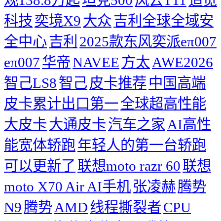
科技
奕境X9
大众
吉利全球全域安
全中心
吉利
2025款东风奕派eπ007
eπ007
华帝
NAVEE
方太
AWE2026
智己LS8
智己
皮卡推荐
中国高端
皮卡累计出口第一
全球超高性能
大皮卡
大通皮卡
汽车之家
AI高性
能宽体轿跑
年轻人的第一台轿跑
可以更新了
联想moto razr 60
联想
moto X70 Air AI手机
张凌赫
腾势
N9
腾势
AMD
线程撕裂者
CPU