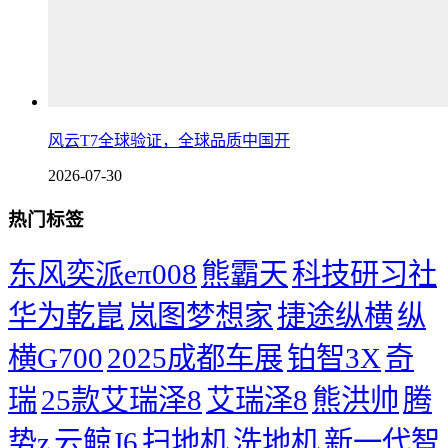
风云T7全球验证，全球品质中国开
2026-07-30
热门标签
东风奕派eπ008
熊霸天
科技研习社
华为乾崑
岚图梦想家
捷途纵横
纵
横G700
2025成都车展
铂智3X
奇
瑞
25款艾瑞泽8
艾瑞泽8
熊洪帅
腾
势z
云鲸J6
扫地机
洗地机
新一代智