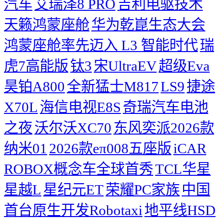
汽车
艾瑞泽8 PRO
吉利电驱技术
天籁鸿蒙座舱
华为乾崑生态大会
鸿蒙座舱率先迈入 L3 智能时代
瑞
虎7高能版
钛3
宋UltraEV
超级Eva
昊铂A800
全新猛士M817
LS9
捷途
X70L
海信电视E8S
奇瑞汽车电池
之夜
沃尔沃XC70
东风奕派2026款
纳米01
2026款eπ008五座版
iCAR
ROBOX概念车全球首秀
TCL华星
星越L
星纪元ET
荣耀PC家族
中国
首台原生开发Robotaxi
地平线HSD