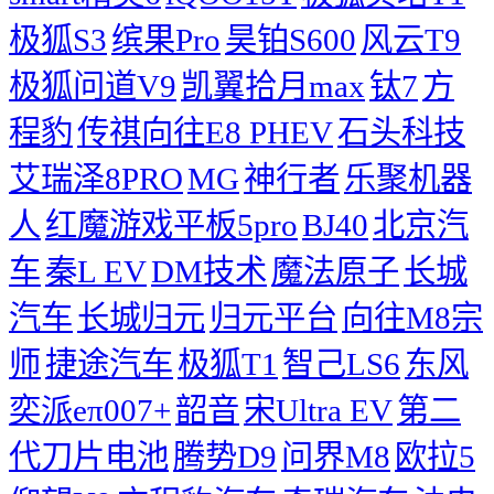
极狐S3
缤果Pro
昊铂S600
风云T9
极狐问道V9
凯翼拾月max
钛7
方
程豹
传祺向往E8 PHEV
石头科技
艾瑞泽8PRO
MG
神行者
乐聚机器
人
红魔游戏平板5pro
BJ40
北京汽
车
秦L EV
DM技术
魔法原子
长城
汽车
长城归元
归元平台
向往M8宗
师
捷途汽车
极狐T1
智己LS6
东风
奕派eπ007+
韶音
宋Ultra EV
第二
代刀片电池
腾势D9
问界M8
欧拉5