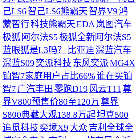
己LS6
智己LS6熊霸天
智界V9
鸿
蒙智行
科技熊霸天
EDA
岚图汽车
极狐
阿尔法S5
极狐全新阿尔法S5
蓝眼狐是L3吗？
比亚迪
深蓝汽车
深蓝S09
奕派科技
东风奕派
MG4X
铂智7家庭用户占比66%
谁在买铂
智7
广汽丰田
零跑D19
风云T11
尊
界V800预售价80至120万
尊界
S800典藏大观138.8万起
坦克500
追觅科技
奕境X9
大众
吉利全球全