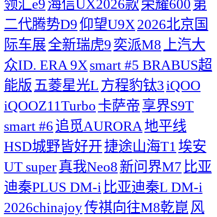
领汇e9
海信UX2026款
荣耀600
第
二代腾势D9
仰望U9X
2026北京国
际车展
全新瑞虎9
奕派M8
上汽大
众ID. ERA 9X
smart #5 BRABUS超
能版
五菱星光L
方程豹钛3
iQOO
iQOOZ11Turbo
卡萨帝
享界S9T
smart #6
追觅AURORA
地平线
HSD城野皆好开
捷途山海T1
埃安
UT super
真我Neo8
新问界M7
比亚
迪秦PLUS DM-i
比亚迪秦L DM-i
2026chinajoy
传祺向往M8乾崑
风