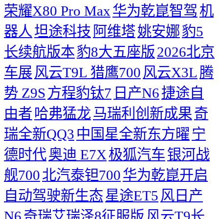
荣耀X80 Pro Max
华为乾崑智驾
机
器人
坦途科技
阿维塔
姚安娜
豹5
长续航版本
豹8大五座版
2026北京
车展
风云T9L 猎鹰700
风云X3L
腾
势 Z9S
方程豹钛7
日产N6
捷途自
由者
哈弗猛龙
马瑞利创新成果
奇
瑞全新QQ3
中国星全新东方曜
宁
德时代
奥迪 E7X
极狐汽车
银河战
舰700
北汽泰钽700
华为乾崑开启
自动驾驶新生态
星途ET5
风日产
N6
奇瑞艾瑞泽8征服版
风云T9长