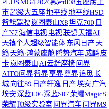
PLUS
MG4
2026款eπ008五座版上
市
超级大五座
地平线
地平线HSD
智能驾驶
岚图泰山X8
坦克700
日
产N7
海信电视
电视
联想
天禧AI
天禧个人超级智能体
东风日产
天
籁
天籁·鸿蒙座舱
腾势汽车
威麟
皮
卡
岚图泰山
AI云舒座椅
问界
AITO问界
智界
享界
尊界
追觅
长
城
向往S9
日产轩逸
日产
埃安
广汽
埃安
深蓝L06
深蓝S07
荣耀Magic8
荣耀
顶级实验室
问界汽车
问界M9