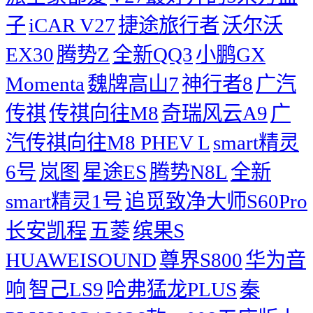
子
iCAR V27
捷途旅行者
沃尔沃
EX30
腾势Z
全新QQ3
小鹏GX
Momenta
魏牌高山7
神行者8
广汽
传祺
传祺向往M8
奇瑞风云A9
广
汽传祺向往M8 PHEV L
smart精灵
6号
岚图
星途ES
腾势N8L
全新
smart精灵1号
追觅致净大师S60Pro
长安凯程
五菱
缤果S
HUAWEISOUND
尊界S800
华为音
响
智己LS9
哈弗猛龙PLUS
秦