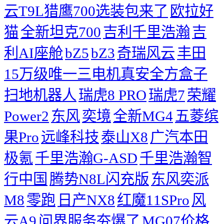
云T9L猎鹰700选装包来了
欧拉好
猫
全新坦克700
吉利千里浩瀚
吉
利AI座舱
bZ5
bZ3
奇瑞风云
丰田
15万级唯一三电机真安全方盒子
扫地机器人
瑞虎8 PRO
瑞虎7
荣耀
Power2
东风
奕境
全新MG4
五菱缤
果Pro
远峰科技
泰山X8
广汽本田
极氪
千里浩瀚G-ASD
千里浩瀚智
行中国
腾势N8L闪充版
东风奕派
M8
零跑
日产NX8
红魔11SPro
风
云A9
问界服务夯爆了
MG07价格