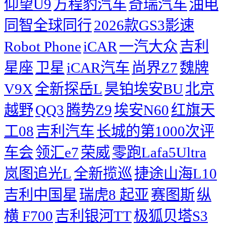
仰望U9
方程豹汽车
奇瑞汽车
油电
同智全球同行
2026款GS3影速
Robot Phone
iCAR
一汽大众
吉利
星座
卫星
iCAR汽车
尚界Z7
魏牌
V9X
全新探岳L
昊铂埃安BU
北京
越野
QQ3
腾势Z9
埃安N60
红旗天
工08
吉利汽车
长城的第1000次评
车会
领汇e7
荣威
零跑Lafa5Ultra
岚图追光L
全新揽巡
捷途山海L10
吉利中国星
瑞虎8
起亚
赛图斯
纵
横 F700
吉利银河TT
极狐贝塔S3