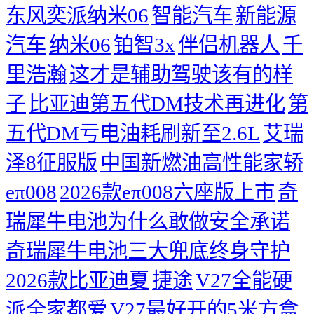
东风奕派纳米06
智能汽车
新能源
汽车
纳米06
铂智3x
伴侣机器人
千
里浩瀚
这才是辅助驾驶该有的样
子
比亚迪第五代DM技术再进化
第
五代DM亏电油耗刷新至2.6L
艾瑞
泽8征服版
中国新燃油高性能家轿
eπ008
2026款eπ008六座版上市
奇
瑞犀牛电池为什么敢做安全承诺
奇瑞犀牛电池三大兜底终身守护
2026款比亚迪夏
捷途
V27全能硬
派全家都爱
V27最好开的5米方盒