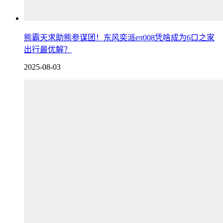
熊霸天求助熊参谋团！东风奕派eπ008凭啥成为6口之家
出行最优解？
2025-08-03