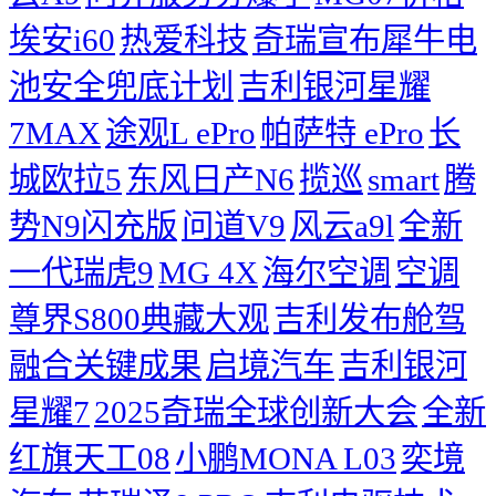
埃安i60
热爱科技
奇瑞宣布犀牛电
池安全兜底计划
吉利银河星耀
7MAX
途观L ePro
帕萨特 ePro
长
城欧拉5
东风日产N6
揽巡
smart
腾
势N9闪充版
问道V9
风云a9l
全新
一代瑞虎9
MG 4X
海尔空调
空调
尊界S800典藏大观
吉利发布舱驾
融合关键成果
启境汽车
吉利银河
星耀7
2025奇瑞全球创新大会
​全新
红旗天工08
小鹏MONA L03
奕境