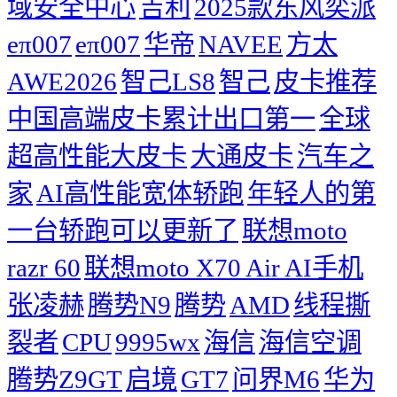
域安全中心
吉利
2025款东风奕派
eπ007
eπ007
华帝
NAVEE
方太
AWE2026
智己LS8
智己
皮卡推荐
中国高端皮卡累计出口第一
全球
超高性能大皮卡
大通皮卡
汽车之
家
AI高性能宽体轿跑
年轻人的第
一台轿跑可以更新了
联想moto
razr 60
联想moto X70 Air AI手机
张凌赫
腾势N9
腾势
AMD
线程撕
裂者
CPU
9995wx
海信
海信空调
腾势Z9GT
启境
GT7
问界M6
华为