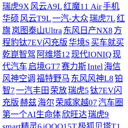
瑞虎9X
风云A9L
红魔11 Air
手机
华硕
风云T9L
一汽-大众
瑞虎7L
红
旗
岚图泰山Ultra
东风日产NX8
方
程豹钛7EV闪充版
华境S
买车就买
乾崑智驾
阿维塔12
现代IONIQ
现
代汽车
启境GT7
赛力斯
Intel
海信
风神空调
福特野马
东风风神L8
铂
智7
一汽丰田
荣放
瑞虎5
钛7EV闪
充版
赫兹
海尔
荣威家越07
汽车圈
第一个AI生命体
欣旺达
瑞虎9
smart精灵6
iQOO15T
极狐贝塔T1