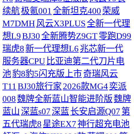
续航
极氪001
全新坦克400
荣威
M7DMH
风云X3PLUS
全新一代理
想L9
BJ30
全新腾势Z9GT
零跑D99
瑞虎8
新一代理想L6
兆芯新一代
服务器CPU
比亚迪第二代刀片电
池
豹8豹5闪充版上市
奇瑞风云
T11
BJ30旅行家
2026款MG4
奕派
008
魏牌全新蓝山智能进阶版
魏牌
蓝山
深蓝s07
深蓝
长安启源Q07
第
五代瑞虎8
星途EX7
神行超充电池