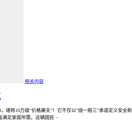
相关内容
三
埃安i60，堪称10万级“价格屠夫”！它不仅以“烧一赔三”承诺定义安
满足家庭所需。这辆国民···