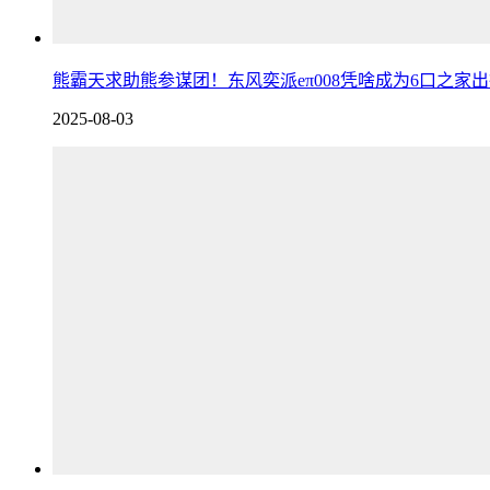
熊霸天求助熊参谋团！东风奕派eπ008凭啥成为6口之家
2025-08-03