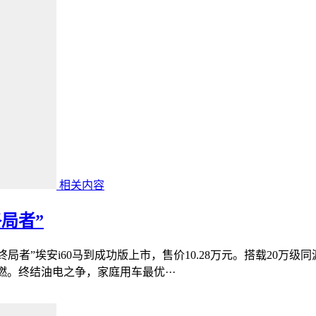
相关内容
终局者”
V“终局者”埃安i60马到成功版上市，售价10.28万元。搭载20万级
自燃。终结油电之争，家庭用车最优···