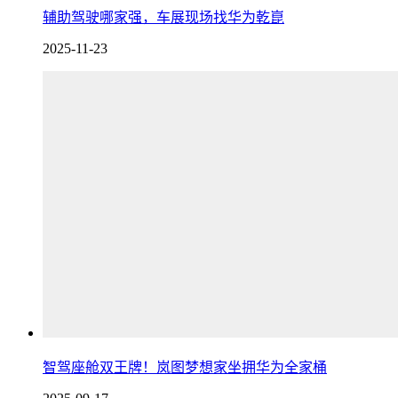
辅助驾驶哪家强，车展现场找华为乾崑
2025-11-23
智驾座舱双王牌！岚图梦想家坐拥华为全家桶