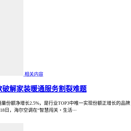
相关内容
欲破解家装暖通服务割裂难题
销量份额净增长2.5%，是行业TOP3中唯一实现份额正增长的
8日，海尔空调在“智慧闯关・生活···