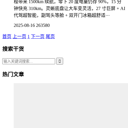
程带来 1500km 续航，零下 20 度电量仍存 90%，15 分
钟快充 310km。灵蜥底盘让大车变灵活，27 寸巨屏 + AI
代驾超智能，副驾头等舱 + 双开门冰箱超舒适···
2025-08-16
263580
首页
上一页
1
下一页
尾页
搜索干货
热门文章