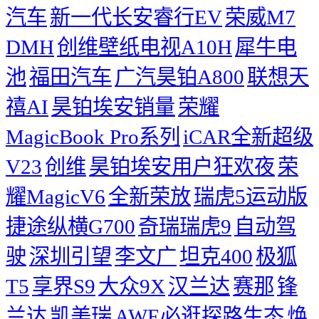
汽车
新一代长安睿行EV
荣威M7
DMH
创维壁纸电视A10H
犀牛电
池
福田汽车
广汽昊铂A800
联想天
禧AI
昊铂埃安销量
荣耀
MagicBook Pro系列
iCAR全新超级
V23
创维
昊铂埃安用户狂欢夜
荣
耀MagicV6
全新荣放
瑞虎5运动版
捷途纵横G700
奇瑞瑞虎9
自动驾
驶
深圳引望
李文广
坦克400
极狐
T5
享界S9
大众9X
汉兰达
赛那
锋
兰达
凯美瑞
AWE必逛探路生态
焕