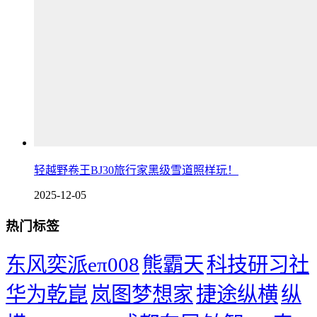
轻越野卷王BJ30旅行家黑级雪道照样玩！
2025-12-05
热门标签
东风奕派eπ008
熊霸天
科技研习社
华为乾崑
岚图梦想家
捷途纵横
纵