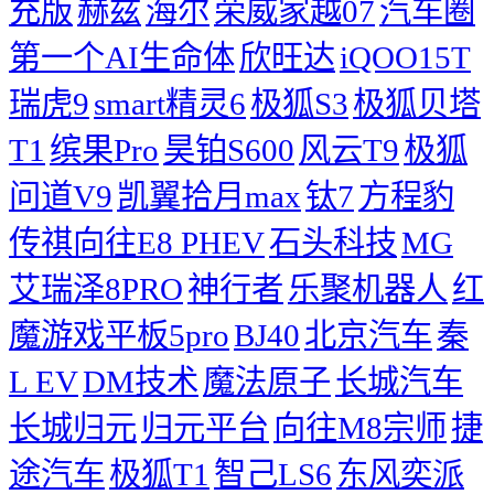
充版
赫兹
海尔
荣威家越07
汽车圈
第一个AI生命体
欣旺达
iQOO15T
瑞虎9
smart精灵6
极狐S3
极狐贝塔
T1
缤果Pro
昊铂S600
风云T9
极狐
问道V9
凯翼拾月max
钛7
方程豹
传祺向往E8 PHEV
石头科技
MG
艾瑞泽8PRO
神行者
乐聚机器人
红
魔游戏平板5pro
BJ40
北京汽车
秦
L EV
DM技术
魔法原子
长城汽车
长城归元
归元平台
向往M8宗师
捷
途汽车
极狐T1
智己LS6
东风奕派