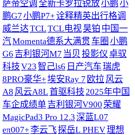
萨帝空调
全新卡罗拉锐放
小鹏
小
鹏G7
小鹏P7+
诠释精英出行格调
威兰达
TCL
TCL电视
昊铂
中国一
汽
Momenta德系大满贯
车圈
小鹏
G6
吉利银河M7
当贝
投影仪
卓驭
科技
V23
智己ls6
日产汽车
瑞虎
8PRO豪华+
埃安Ray 7
欧拉
风云
A8
风云A8L
首驱科技
2025年中国
车企成绩单
吉利银河V900
荣耀
MagicPad3 Pro 12.3
深蓝L07
eπ007+
李云飞
探岳L PHEV
理想