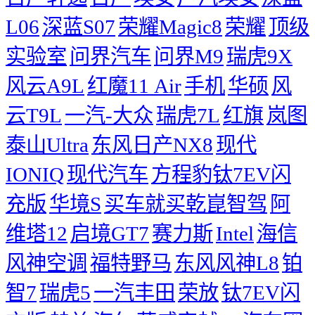
L06
深蓝S07
荣耀Magic8
荣耀
顶级
实验室
问界汽车
问界M9
瑞虎9X
风云A9L
红魔11 Air
手机
华硕
风
云T9L
一汽-大众
瑞虎7L
红旗
岚图
泰山Ultra
东风日产NX8
现代
IONIQ
现代汽车
方程豹钛7EV闪
充版
华境S
买车就买乾崑智驾
阿
维塔12
启境GT7
赛力斯
Intel
海信
风神空调
福特野马
东风风神L8
铂
智7
瑞虎5
一汽丰田
荣放
钛7EV闪