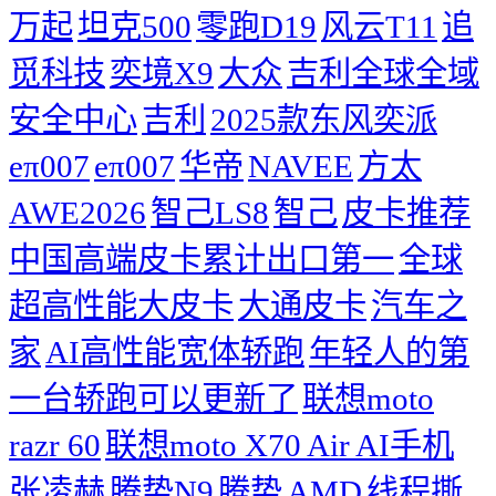
万起
坦克500
零跑D19
风云T11
追
觅科技
奕境X9
大众
吉利全球全域
安全中心
吉利
2025款东风奕派
eπ007
eπ007
华帝
NAVEE
方太
AWE2026
智己LS8
智己
皮卡推荐
中国高端皮卡累计出口第一
全球
超高性能大皮卡
大通皮卡
汽车之
家
AI高性能宽体轿跑
年轻人的第
一台轿跑可以更新了
联想moto
razr 60
联想moto X70 Air AI手机
张凌赫
腾势N9
腾势
AMD
线程撕