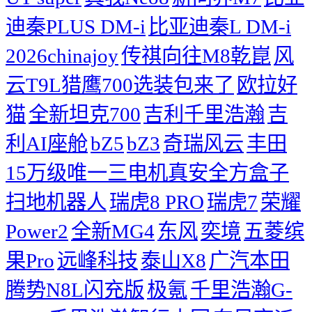
迪秦PLUS DM-i
比亚迪秦L DM-i
2026chinajoy
传祺向往M8乾崑
风
云T9L猎鹰700选装包来了
欧拉好
猫
全新坦克700
吉利千里浩瀚
吉
利AI座舱
bZ5
bZ3
奇瑞风云
丰田
15万级唯一三电机真安全方盒子
扫地机器人
瑞虎8 PRO
瑞虎7
荣耀
Power2
全新MG4
东风
奕境
五菱缤
果Pro
远峰科技
泰山X8
广汽本田
腾势N8L闪充版
极氪
千里浩瀚G-