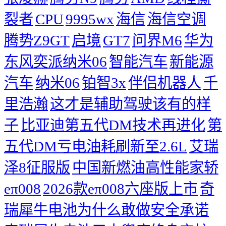
裂者
CPU
9995wx
海信
海信空调
腾势Z9GT
启境
GT7
问界M6
华为
东风奕派纳米06
智能汽车
新能源
汽车
纳米06
铂智3x
伴侣机器人
千
里浩瀚
这才是辅助驾驶该有的样
子
比亚迪第五代DM技术再进化
第
五代DM亏电油耗刷新至2.6L
艾瑞
泽8征服版
中国新燃油高性能家轿
eπ008
2026款eπ008六座版上市
奇
瑞犀牛电池为什么敢做安全承诺