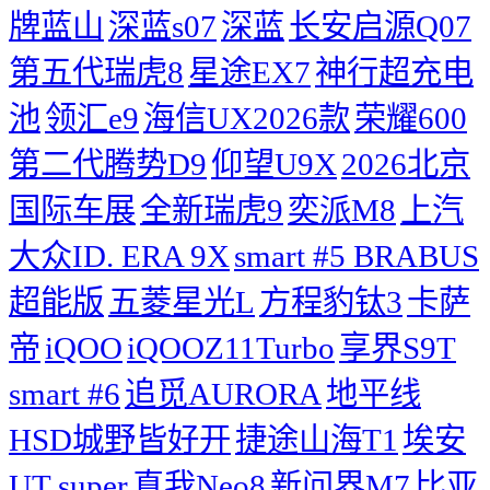
牌蓝山
深蓝s07
深蓝
长安启源Q07
第五代瑞虎8
星途EX7
神行超充电
池
领汇e9
海信UX2026款
荣耀600
第二代腾势D9
仰望U9X
2026北京
国际车展
全新瑞虎9
奕派M8
上汽
大众ID. ERA 9X
smart #5 BRABUS
超能版
五菱星光L
方程豹钛3
卡萨
帝
iQOO
iQOOZ11Turbo
享界S9T
smart #6
追觅AURORA
地平线
HSD城野皆好开
捷途山海T1
埃安
UT super
真我Neo8
新问界M7
比亚