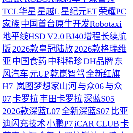
TCL华星
星越L
星纪元ET
荣耀PC
家族
中国首台原生开发Robotaxi
地平线HSD V2.0
BJ40增程长续航
版
2026款皇冠陆放
2026款格瑞维
亚
中国食药
中科稀珍
DH品牌
东
风汽车
元UP
乾崑智驾
全新红旗
H7 ​
岚图梦想家山河
与众06
与众
07
卡罗拉
丰田卡罗拉
深蓝S05
2026款深蓝L07
全新深蓝S07
比亚
迪闪充技术
小鹏P7
iCAR CLUB
卡