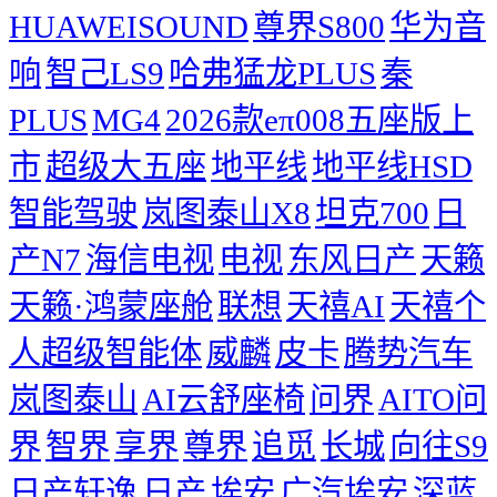
HUAWEISOUND
尊界S800
华为音
响
智己LS9
哈弗猛龙PLUS
秦
PLUS
MG4
2026款eπ008五座版上
市
超级大五座
地平线
地平线HSD
智能驾驶
岚图泰山X8
坦克700
日
产N7
海信电视
电视
东风日产
天籁
天籁·鸿蒙座舱
联想
天禧AI
天禧个
人超级智能体
威麟
皮卡
腾势汽车
岚图泰山
AI云舒座椅
问界
AITO问
界
智界
享界
尊界
追觅
长城
向往S9
日产轩逸
日产
埃安
广汽埃安
深蓝