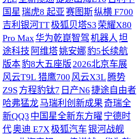
国星
瑞虎8
起亚
赛图斯
纵横 F700
吉利银河TT
极狐贝塔S3
荣耀X80
Pro Max
华为乾崑智驾
机器人
坦
途科技
阿维塔
姚安娜
豹5长续航
版本
豹8大五座版
2026北京车展
风云T9L 猎鹰700
风云X3L
腾势
Z9S
方程豹钛7
日产N6
捷途自由者
哈弗猛龙
马瑞利创新成果
奇瑞全
新QQ3
中国星全新东方曜
宁德时
代
奥迪 E7X
极狐汽车
银河战舰