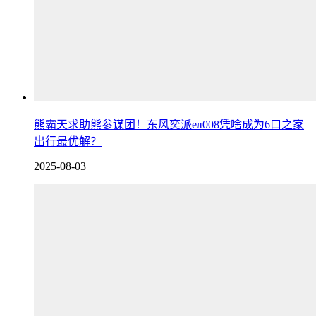
熊霸天求助熊参谋团！东风奕派eπ008凭啥成为6口之家
出行最优解？
2025-08-03