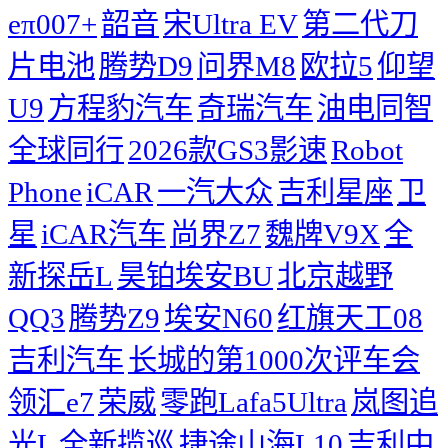
eπ007+
韶音
宋Ultra EV
第二代刀
片电池
腾势D9
问界M8
欧拉5
仰望
U9
方程豹汽车
奇瑞汽车
油电同智
全球同行
2026款GS3影速
Robot
Phone
iCAR
一汽大众
吉利星座
卫
星
iCAR汽车
尚界Z7
魏牌V9X
全
新探岳L
昊铂埃安BU
北京越野
QQ3
腾势Z9
埃安N60
红旗天工08
吉利汽车
长城的第1000次评车会
领汇e7
荣威
零跑Lafa5Ultra
岚图追
光L
全新揽巡
捷途山海L10
吉利中