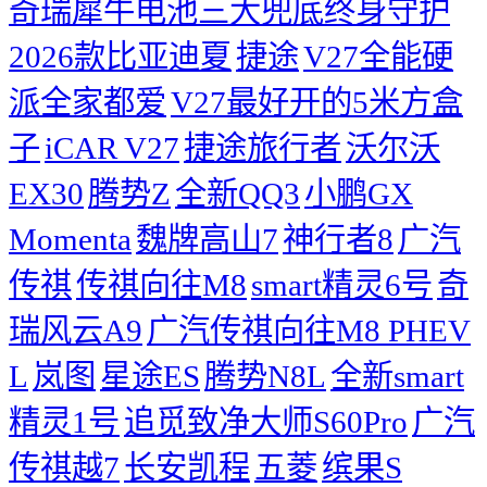
奇瑞犀牛电池三大兜底终身守护
2026款比亚迪夏
捷途
V27全能硬
派全家都爱
V27最好开的5米方盒
子
iCAR V27
捷途旅行者
沃尔沃
EX30
腾势Z
全新QQ3
小鹏GX
Momenta
魏牌高山7
神行者8
广汽
传祺
传祺向往M8
smart精灵6号
奇
瑞风云A9
广汽传祺向往M8 PHEV
L
岚图
星途ES
腾势N8L
全新smart
精灵1号
追觅致净大师S60Pro
广汽
传祺越7
长安凯程
五菱
缤果S