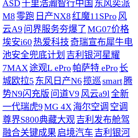
ASD
千里浩瀚智行中国
东风奕派
M8
零跑
日产NX8
红魔11SPro
风
云A9
问界服务夯爆了
MG07价格
埃安i60
热爱科技
奇瑞宣布犀牛电
池安全兜底计划
吉利银河星耀
7MAX
途观L ePro
帕萨特 ePro
长
城欧拉5
东风日产N6
揽巡
smart
腾
势N9闪充版
问道V9
风云a9l
全新
一代瑞虎9
MG 4X
海尔空调
空调
尊界S800典藏大观
吉利发布舱驾
融合关键成果
启境汽车
吉利银河