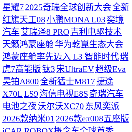
星耀7
2025奇瑞全球创新大会
​全新
红旗天工08
小鹏MONA L03
奕境
汽车
艾瑞泽8 PRO
吉利电驱技术
天籁鸿蒙座舱
华为乾崑生态大会
鸿蒙座舱率先迈入 L3 智能时代
瑞
虎7高能版
钛3
宋UltraEV
超级Eva
昊铂A800
全新猛士M817
捷途
X70L
LS9
海信电视E8S
奇瑞汽车
电池之夜
沃尔沃XC70
东风奕派
2026款纳米01
2026款eπ008五座版
iCAR ROBOX概念车全球首秀