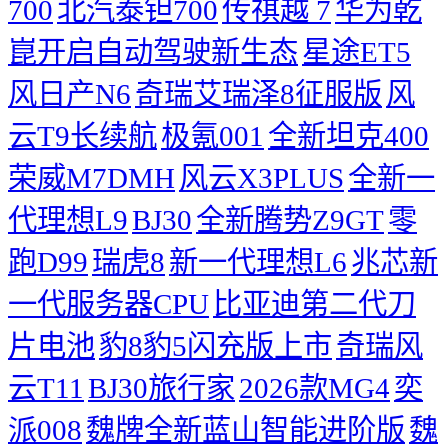
700
北汽泰钽700
传祺越 7
华为乾
崑开启自动驾驶新生态
星途ET5
风日产N6
奇瑞艾瑞泽8征服版
风
云T9长续航
极氪001
全新坦克400
荣威M7DMH
风云X3PLUS
全新一
代理想L9
BJ30
全新腾势Z9GT
零
跑D99
瑞虎8
新一代理想L6
兆芯新
一代服务器CPU
比亚迪第二代刀
片电池
豹8豹5闪充版上市
奇瑞风
云T11
BJ30旅行家
2026款MG4
奕
派008
魏牌全新蓝山智能进阶版
魏