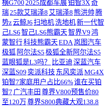
横G700
2025成都车展
铂智3X
奇
瑞
25款艾瑞泽8
艾瑞泽8
熊洪帅
腾
势z
云鲸J6
扫地机
洗地机
新一代智
己LS6
智己LS6熊霸天
智界V9
鸿
蒙智行
科技熊霸天
EDA
岚图汽车
极狐
阿尔法S5
极狐全新阿尔法S5
蓝眼狐是L3吗？
比亚迪
深蓝汽车
深蓝S09
奕派科技
东风奕派
MG4X
铂智7家庭用户占比66%
谁在买铂
智7
广汽丰田
尊界V800预售价80
至120万
尊界S800典藏大观138.8