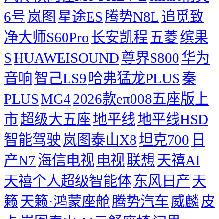
6号
岚图
星途ES
腾势N8L
追觅致
净大师S60Pro
长安凯程
五菱
缤果
S
HUAWEISOUND
尊界S800
华为
音响
智己LS9
哈弗猛龙PLUS
秦
PLUS
MG4
2026款eπ008五座版上
市
超级大五座
地平线
地平线HSD
智能驾驶
岚图泰山X8
坦克700
日
产N7
海信电视
电视
联想
天禧AI
天禧个人超级智能体
东风日产
天
籁
天籁·鸿蒙座舱
腾势汽车
威麟
皮