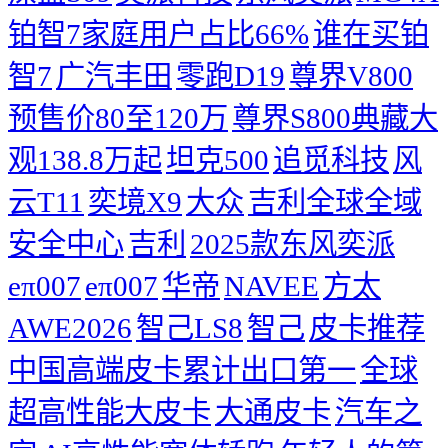
铂智7家庭用户占比66%
谁在买铂
智7
广汽丰田
零跑D19
尊界V800
预售价80至120万
尊界S800典藏大
观138.8万起
坦克500
追觅科技
风
云T11
奕境X9
大众
吉利全球全域
安全中心
吉利
2025款东风奕派
eπ007
eπ007
华帝
NAVEE
方太
AWE2026
智己LS8
智己
皮卡推荐
中国高端皮卡累计出口第一
全球
超高性能大皮卡
大通皮卡
汽车之