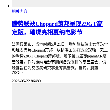
相关内容
腾势联袂Chopard萧邦呈现Z9GT高
定版，璀璨亮相戛纳电影节
法国昂蒂布，当地时间5月21日，腾势联袂瑞士奢华珠宝
和腕表品牌Chopard萧邦，以精湛工艺打造全球独一无二
的腾势Z9GT Chopard萧邦版，赠予第32届戛纳amfAR慈
善晚宴。作为戛纳电影节期间备受瞩目的慈善盛会，该
晚宴旨在为艾滋病研究事业筹集善款。当晚，腾势
Z9G···
2026-05-22
86489