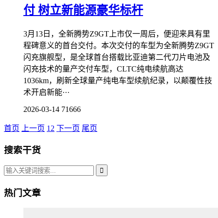
付 树立新能源豪华标杆
3月13日，全新腾势Z9GT上市仅一周后，便迎来具有里
程碑意义的首台交付。本次交付的车型为全新腾势Z9GT
闪充旗舰型，是全球首台搭载比亚迪第二代刀片电池及
闪充技术的量产交付车型，CLTC纯电续航高达
1036km，刷新全球量产纯电车型续航纪录，以颠覆性技
术开启新能···
2026-03-14
71666
首页
上一页
1
2
下一页
尾页
搜索干货
热门文章