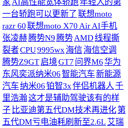
家
AI高性能宽体轿跑
年轻人的第
一台轿跑可以更新了
联想moto
razr 60
联想moto X70 Air AI手机
张凌赫
腾势N9
腾势
AMD
线程撕
裂者
CPU
9995wx
海信
海信空调
腾势Z9GT
启境
GT7
问界M6
华为
东风奕派纳米06
智能汽车
新能源
汽车
纳米06
铂智3x
伴侣机器人
千
里浩瀚
这才是辅助驾驶该有的样
子
比亚迪第五代DM技术再进化
第
五代DM亏电油耗刷新至2.6L
艾瑞