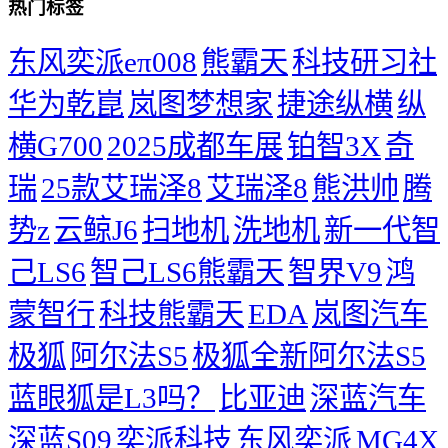
热门标签
东风奕派eπ008
熊霸天
科技研习社
华为乾崑
岚图梦想家
捷途纵横
纵
横G700
2025成都车展
铂智3X
奇
瑞
25款艾瑞泽8
艾瑞泽8
熊洪帅
腾
势z
云鲸J6
扫地机
洗地机
新一代智
己LS6
智己LS6熊霸天
智界V9
鸿
蒙智行
科技熊霸天
EDA
岚图汽车
极狐
阿尔法S5
极狐全新阿尔法S5
蓝眼狐是L3吗？
比亚迪
深蓝汽车
深蓝S09
奕派科技
东风奕派
MG4X