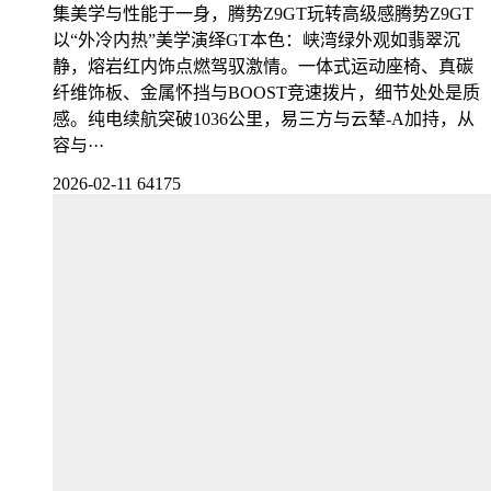
集美学与性能于一身，腾势Z9GT玩转高级感腾势Z9GT
以“外冷内热”美学演绎GT本色：峡湾绿外观如翡翠沉
静，熔岩红内饰点燃驾驭激情。一体式运动座椅、真碳
纤维饰板、金属怀挡与BOOST竞速拨片，细节处处是质
感。纯电续航突破1036公里，易三方与云辇-A加持，从
容与···
2026-02-11
64175