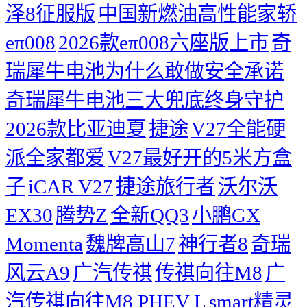
泽8征服版
中国新燃油高性能家轿
eπ008
2026款eπ008六座版上市
奇
瑞犀牛电池为什么敢做安全承诺
奇瑞犀牛电池三大兜底终身守护
2026款比亚迪夏
捷途
V27全能硬
派全家都爱
V27最好开的5米方盒
子
iCAR V27
捷途旅行者
沃尔沃
EX30
腾势Z
全新QQ3
小鹏GX
Momenta
魏牌高山7
神行者8
奇瑞
风云A9
广汽传祺
传祺向往M8
广
汽传祺向往M8 PHEV L
smart精灵