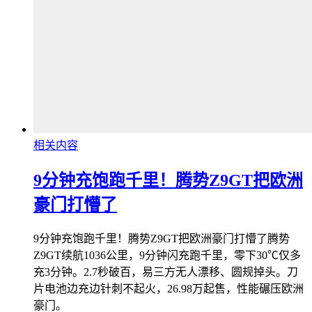
相关内容
9分钟充饱跑千里！腾势Z9GT把欧洲
豪门打懵了
9分钟充饱跑千里！腾势Z9GT把欧洲豪门打懵了腾势
Z9GT续航1036公里，9分钟闪充跑千里，零下30℃仅多
充3分钟。2.7秒破百，易三方无人漂移、圆规掉头。刀
片电池边充边针刺不起火，26.98万起售，性能碾压欧洲
豪门。