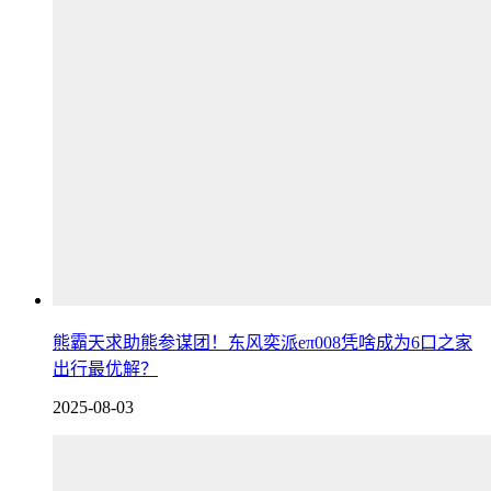
熊霸天求助熊参谋团！东风奕派eπ008凭啥成为6口之家
出行最优解？
2025-08-03