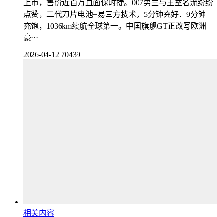
上市，售价近百万直面保时捷。007男主与王室名流纷纷
点赞，二代刀片电池+易三方技术，5分钟充好、9分钟
充饱，1036km续航全球第一。中国旗舰GT正改写欧洲
豪···
2026-04-12
70439
相关内容