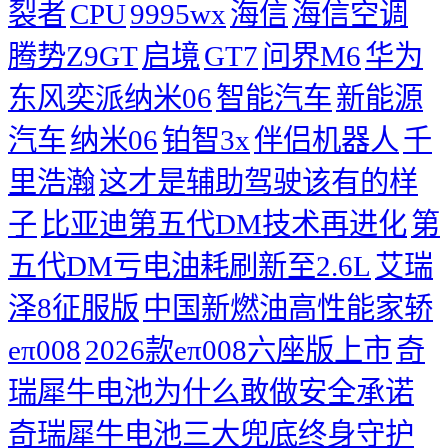
裂者
CPU
9995wx
海信
海信空调
腾势Z9GT
启境
GT7
问界M6
华为
东风奕派纳米06
智能汽车
新能源
汽车
纳米06
铂智3x
伴侣机器人
千
里浩瀚
这才是辅助驾驶该有的样
子
比亚迪第五代DM技术再进化
第
五代DM亏电油耗刷新至2.6L
艾瑞
泽8征服版
中国新燃油高性能家轿
eπ008
2026款eπ008六座版上市
奇
瑞犀牛电池为什么敢做安全承诺
奇瑞犀牛电池三大兜底终身守护