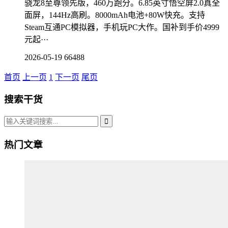
骁龙8至尊领先版，460万跑分。6.85英寸悟空屏2.0真全
面屏，144Hz高刷。8000mAh电池+80W快充。支持
Steam互通PC模拟器，手机玩PC大作。国补到手价4999
元起···
2026-05-19
66488
首页
上一页
1
下一页
尾页
搜索干货
热门文章