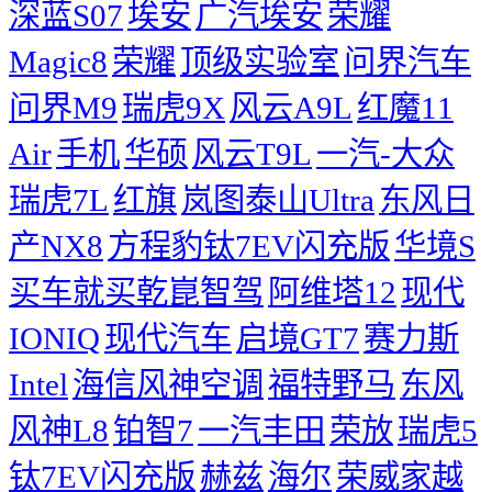
深蓝S07
埃安
广汽埃安
荣耀
Magic8
荣耀
顶级实验室
问界汽车
问界M9
瑞虎9X
风云A9L
红魔11
Air
手机
华硕
风云T9L
一汽-大众
瑞虎7L
红旗
岚图泰山Ultra
东风日
产NX8
方程豹钛7EV闪充版
华境S
买车就买乾崑智驾
阿维塔12
现代
IONIQ
现代汽车
启境GT7
赛力斯
Intel
海信风神空调
福特野马
东风
风神L8
铂智7
一汽丰田
荣放
瑞虎5
钛7EV闪充版
赫兹
海尔
荣威家越