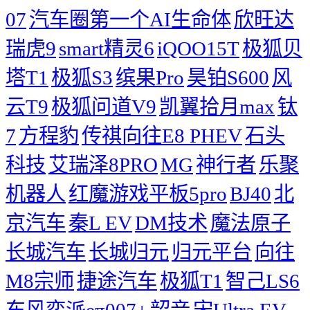
07
汽车圈第一个AI生命体
欣旺达
瑞虎9
smart精灵6
iQOO15T
极狐贝
塔T1
极狐S3
缤果Pro
昊铂S600
风
云T9
极狐问道V9
凯翼拾月max
钛
7
方程豹
传祺向往E8 PHEV
石头
科技
艾瑞泽8PRO
MG
神行者
乐聚
机器人
红魔游戏平板5pro
BJ40
北
京汽车
秦L EV
DM技术
魔法原子
长城汽车
长城归元
归元平台
向往
M8宗师
捷途汽车
极狐T1
智己LS6
东风奕派eπ007+
韶音
宋Ultra EV