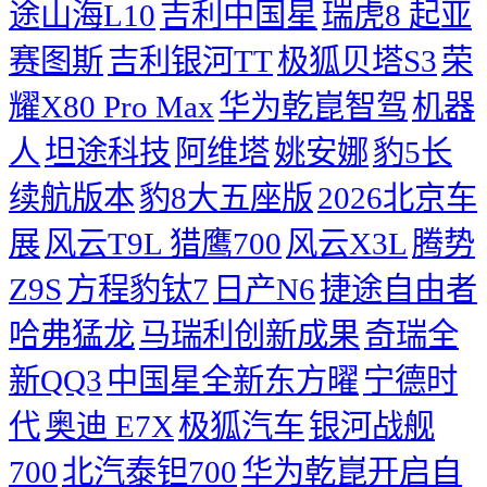
途山海L10
吉利中国星
瑞虎8
起亚
赛图斯
吉利银河TT
极狐贝塔S3
荣
耀X80 Pro Max
华为乾崑智驾
机器
人
坦途科技
阿维塔
姚安娜
豹5长
续航版本
豹8大五座版
2026北京车
展
风云T9L 猎鹰700
风云X3L
腾势
Z9S
方程豹钛7
日产N6
捷途自由者
哈弗猛龙
马瑞利创新成果
奇瑞全
新QQ3
中国星全新东方曜
宁德时
代
奥迪 E7X
极狐汽车
银河战舰
700
北汽泰钽700
华为乾崑开启自