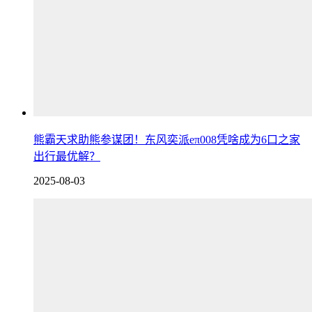
熊霸天求助熊参谋团！东风奕派eπ008凭啥成为6口之家
出行最优解？
2025-08-03