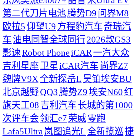
第二代刀片电池
腾势D9
问界M8
欧拉5
仰望U9
方程豹汽车
奇瑞汽
车
油电同智全球同行
2026款GS3
影速
Robot Phone
iCAR
一汽大众
吉利星座
卫星
iCAR汽车
尚界Z7
魏牌V9X
全新探岳L
昊铂埃安BU
北京越野
QQ3
腾势Z9
埃安N60
红
旗天工08
吉利汽车
长城的第1000
次评车会
领汇e7
荣威
零跑
Lafa5Ultra
岚图追光L
全新揽巡
捷