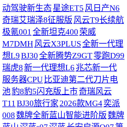
动驾驶新生态
星途ET5
风日产N6
奇瑞艾瑞泽8征服版
风云T9长续航
极氪001
全新坦克400
荣威
M7DMH
风云X3PLUS
全新一代理
想L9
BJ30
全新腾势Z9GT
零跑D99
瑞虎8
新一代理想L6
兆芯新一代
服务器CPU
比亚迪第二代刀片电
池
豹8豹5闪充版上市
奇瑞风云
T11
BJ30旅行家
2026款MG4
奕派
008
魏牌全新蓝山智能进阶版
魏牌
蓝山
深蓝s07
深蓝
长安启源Q07
第