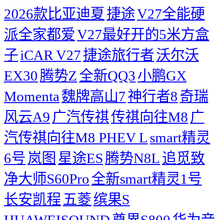
2026款比亚迪夏
捷途
V27全能硬
派全家都爱
V27最好开的5米方盒
子
iCAR V27
捷途旅行者
沃尔沃
EX30
腾势Z
全新QQ3
小鹏GX
Momenta
魏牌高山7
神行者8
奇瑞
风云A9
广汽传祺
传祺向往M8
广
汽传祺向往M8 PHEV L
smart精灵
6号
岚图
星途ES
腾势N8L
追觅致
净大师S60Pro
全新smart精灵1号
长安凯程
五菱
缤果S
HUAWEISOUND
尊界S800
华为音