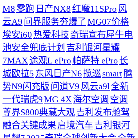
M8
零跑
日产NX8
红魔11SPro
风
云A9
问界服务夯爆了
MG07价格
埃安i60
热爱科技
奇瑞宣布犀牛电
池安全兜底计划
吉利银河星耀
7MAX
途观L ePro
帕萨特 ePro
长
城欧拉5
东风日产N6
揽巡
smart
腾
势N9闪充版
问道V9
风云a9l
全新
一代瑞虎9
MG 4X
海尔空调
空调
尊界S800典藏大观
吉利发布舱驾
融合关键成果
启境汽车
吉利银河
星耀7
2025奇瑞全球创新大会
​全新