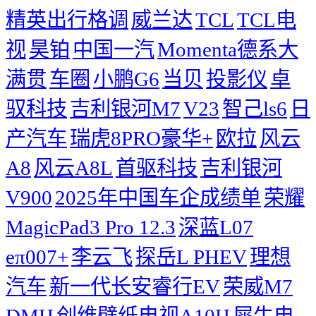
精英出行格调
威兰达
TCL
TCL电
视
昊铂
中国一汽
Momenta德系大
满贯
车圈
小鹏G6
当贝
投影仪
卓
驭科技
吉利银河M7
V23
智己ls6
日
产汽车
瑞虎8PRO豪华+
欧拉
风云
A8
风云A8L
首驱科技
吉利银河
V900
2025年中国车企成绩单
荣耀
MagicPad3 Pro 12.3
深蓝L07
eπ007+
李云飞
探岳L PHEV
理想
汽车
新一代长安睿行EV
荣威M7
DMH
创维壁纸电视A10H
犀牛电