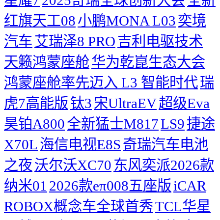
红旗天工08
小鹏MONA L03
奕境
汽车
艾瑞泽8 PRO
吉利电驱技术
天籁鸿蒙座舱
华为乾崑生态大会
鸿蒙座舱率先迈入 L3 智能时代
瑞
虎7高能版
钛3
宋UltraEV
超级Eva
昊铂A800
全新猛士M817
LS9
捷途
X70L
海信电视E8S
奇瑞汽车电池
之夜
沃尔沃XC70
东风奕派2026款
纳米01
2026款eπ008五座版
iCAR
ROBOX概念车全球首秀
TCL华星