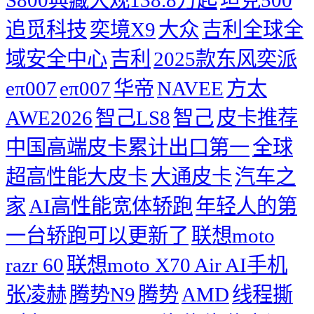
追觅科技
奕境X9
大众
吉利全球全
域安全中心
吉利
2025款东风奕派
eπ007
eπ007
华帝
NAVEE
方太
AWE2026
智己LS8
智己
皮卡推荐
中国高端皮卡累计出口第一
全球
超高性能大皮卡
大通皮卡
汽车之
家
AI高性能宽体轿跑
年轻人的第
一台轿跑可以更新了
联想moto
razr 60
联想moto X70 Air AI手机
张凌赫
腾势N9
腾势
AMD
线程撕