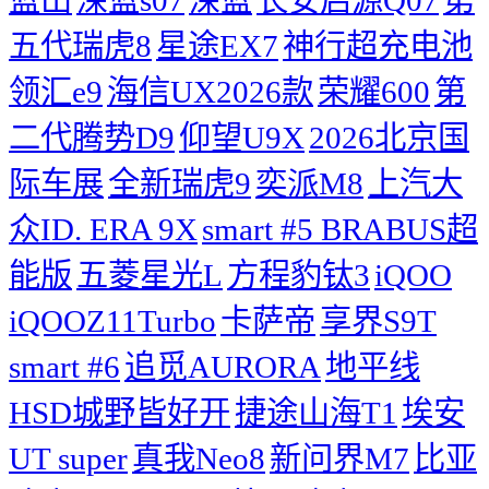
五代瑞虎8
星途EX7
神行超充电池
领汇e9
海信UX2026款
荣耀600
第
二代腾势D9
仰望U9X
2026北京国
际车展
全新瑞虎9
奕派M8
上汽大
众ID. ERA 9X
smart #5 BRABUS超
能版
五菱星光L
方程豹钛3
iQOO
iQOOZ11Turbo
卡萨帝
享界S9T
smart #6
追觅AURORA
地平线
HSD城野皆好开
捷途山海T1
埃安
UT super
真我Neo8
新问界M7
比亚