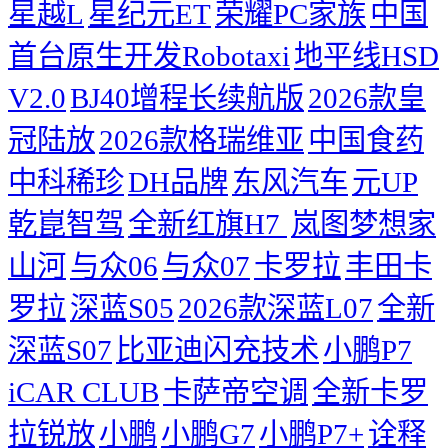
星越L
星纪元ET
荣耀PC家族
中国
首台原生开发Robotaxi
地平线HSD
V2.0
BJ40增程长续航版
2026款皇
冠陆放
2026款格瑞维亚
中国食药
中科稀珍
DH品牌
东风汽车
元UP
乾崑智驾
全新红旗H7 ​
岚图梦想家
山河
与众06
与众07
卡罗拉
丰田卡
罗拉
深蓝S05
2026款深蓝L07
全新
深蓝S07
比亚迪闪充技术
小鹏P7
iCAR CLUB
卡萨帝空调
全新卡罗
拉锐放
小鹏
小鹏G7
小鹏P7+
诠释