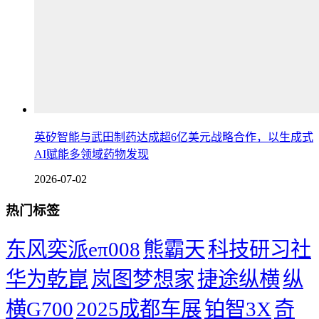
英矽智能与武田制药达成超6亿美元战略合作，以生成式
AI赋能多领域药物发现
2026-07-02
热门标签
东风奕派eπ008
熊霸天
科技研习社
华为乾崑
岚图梦想家
捷途纵横
纵
横G700
2025成都车展
铂智3X
奇