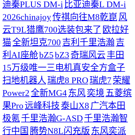
迪秦PLUS DM-i
比亚迪秦L DM-i
2026chinajoy
传祺向往M8乾崑
风
云T9L猎鹰700选装包来了
欧拉好
猫
全新坦克700
吉利千里浩瀚
吉
利AI座舱
bZ5
bZ3
奇瑞风云
丰田
15万级唯一三电机真安全方盒子
扫地机器人
瑞虎8 PRO
瑞虎7
荣耀
Power2
全新MG4
东风
奕境
五菱缤
果Pro
远峰科技
泰山X8
广汽本田
极氪
千里浩瀚G-ASD
千里浩瀚智
行中国
腾势N8L闪充版
东风奕派