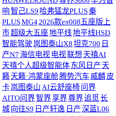
响
智己LS9
哈弗猛龙PLUS
秦
PLUS
MG4
2026款eπ008五座版上
市
超级大五座
地平线
地平线HSD
智能驾驶
岚图泰山X8
坦克700
日
产N7
海信电视
电视
联想
天禧AI
天禧个人超级智能体
东风日产
天
籁
天籁·鸿蒙座舱
腾势汽车
威麟
皮
卡
岚图泰山
AI云舒座椅
问界
AITO问界
智界
享界
尊界
追觅
长
城
向往S9
日产轩逸
日产
深蓝L06