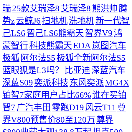
瑞
25款艾瑞泽8
艾瑞泽8
熊洪帅
腾
势z
云鲸J6
扫地机
洗地机
新一代智
己LS6
智己LS6熊霸天
智界V9
鸿
蒙智行
科技熊霸天
EDA
岚图汽车
极狐
阿尔法S5
极狐全新阿尔法S5
蓝眼狐是L3吗？
比亚迪
深蓝汽车
深蓝S09
奕派科技
东风奕派
MG4X
铂智7家庭用户占比66%
谁在买铂
智7
广汽丰田
零跑D19
风云T11
尊
界V800预售价80至120万
尊界
S800典藏大观138.8万起
坦克500