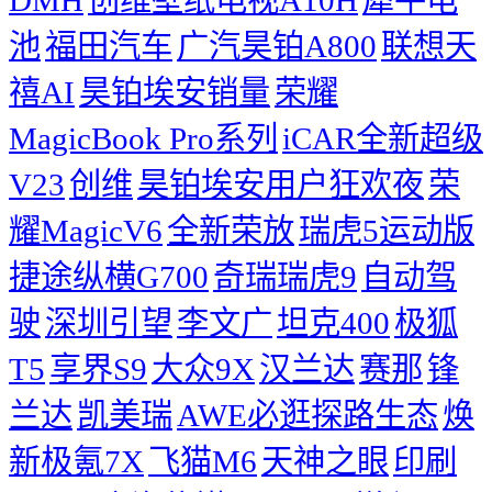
池
福田汽车
广汽昊铂A800
联想天
禧AI
昊铂埃安销量
荣耀
MagicBook Pro系列
iCAR全新超级
V23
创维
昊铂埃安用户狂欢夜
荣
耀MagicV6
全新荣放
瑞虎5运动版
捷途纵横G700
奇瑞瑞虎9
自动驾
驶
深圳引望
李文广
坦克400
极狐
T5
享界S9
大众9X
汉兰达
赛那
锋
兰达
凯美瑞
AWE必逛探路生态
焕
新极氪7X
飞猫M6
天神之眼
印刷