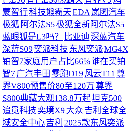
蒙智行
科技熊霸天
EDA
岚图汽车
极狐
阿尔法S5
极狐全新阿尔法S5
蓝眼狐是L3吗？
比亚迪
深蓝汽车
深蓝S09
奕派科技
东风奕派
MG4X
铂智7家庭用户占比66%
谁在买铂
智7
广汽丰田
零跑D19
风云T11
尊
界V800预售价80至120万
尊界
S800典藏大观138.8万起
坦克500
追觅科技
奕境X9
大众
吉利全球全
域安全中心
吉利
2025款东风奕派