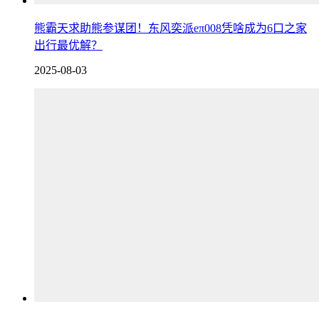
熊霸天求助熊参谋团！东风奕派eπ008凭啥成为6口之家
出行最优解？
2025-08-03