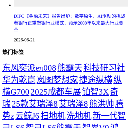
DIFC《金融未来》报告出炉：数字原生、AI驱动的挑战
者银行正重塑银行业模式，预示2008年以来最大行业变
革
2026-06-21
热门标签
东风奕派eπ008
熊霸天
科技研习社
华为乾崑
岚图梦想家
捷途纵横
纵
横G700
2025成都车展
铂智3X
奇
瑞
25款艾瑞泽8
艾瑞泽8
熊洪帅
腾
势z
云鲸J6
扫地机
洗地机
新一代智
己LS6
智己LS6熊霸天
智界V9
鸿