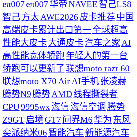
eπ007
eπ007
华帝
NAVEE
智己LS8
智己
方太
AWE2026
皮卡推荐
中国
高端皮卡累计出口第一
全球超高
性能大皮卡
大通皮卡
汽车之家
AI
高性能宽体轿跑
年轻人的第一台
轿跑可以更新了
联想moto razr 60
联想moto X70 Air AI手机
张凌赫
腾势N9
腾势
AMD
线程撕裂者
CPU
9995wx
海信
海信空调
腾势
Z9GT
启境
GT7
问界M6
华为
东风
奕派纳米06
智能汽车
新能源汽车