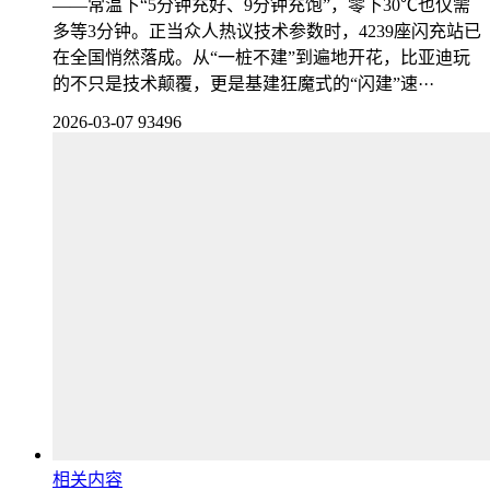
——常温下“5分钟充好、9分钟充饱”，零下30℃也仅需
多等3分钟。正当众人热议技术参数时，4239座闪充站已
在全国悄然落成。从“一桩不建”到遍地开花，比亚迪玩
的不只是技术颠覆，更是基建狂魔式的“闪建”速···
2026-03-07
93496
相关内容