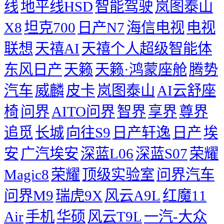
线
地平线HSD
智能驾驶
岚图泰山
X8
坦克700
日产N7
海信电视
电视
联想
天禧AI
天禧个人超级智能体
东风日产
天籁
天籁·鸿蒙座舱
腾势
汽车
威麟
皮卡
岚图泰山
AI云舒座
椅
问界
AITO问界
智界
享界
尊界
追觅
长城
向往S9
日产轩逸
日产
埃
安
广汽埃安
深蓝L06
深蓝S07
荣耀
Magic8
荣耀
顶级实验室
问界汽车
问界M9
瑞虎9X
风云A9L
红魔11
Air
手机
华硕
风云T9L
一汽-大众