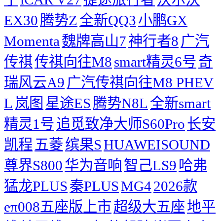
EX30
腾势Z
全新QQ3
小鹏GX
Momenta
魏牌高山7
神行者8
广汽
传祺
传祺向往M8
smart精灵6号
奇
瑞风云A9
广汽传祺向往M8 PHEV
L
岚图
星途ES
腾势N8L
全新smart
精灵1号
追觅致净大师S60Pro
长安
凯程
五菱
缤果S
HUAWEISOUND
尊界S800
华为音响
智己LS9
哈弗
猛龙PLUS
秦PLUS
MG4
2026款
eπ008五座版上市
超级大五座
地平