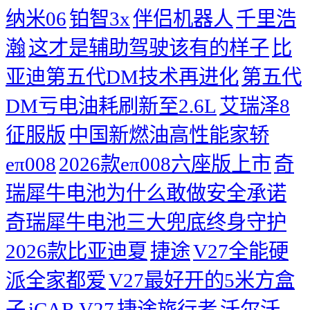
纳米06
铂智3x
伴侣机器人
千里浩
瀚
这才是辅助驾驶该有的样子
比
亚迪第五代DM技术再进化
第五代
DM亏电油耗刷新至2.6L
艾瑞泽8
征服版
中国新燃油高性能家轿
eπ008
2026款eπ008六座版上市
奇
瑞犀牛电池为什么敢做安全承诺
奇瑞犀牛电池三大兜底终身守护
2026款比亚迪夏
捷途
V27全能硬
派全家都爱
V27最好开的5米方盒
子
iCAR V27
捷途旅行者
沃尔沃