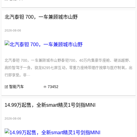
北汽泰钽 700，一车兼顾城市山野
2026-08-06
北汽泰钽 700，一车兼顾城市山野泰钽700，40万内集豪华座舱、硬派越野、
高阶智驾于一身。骁龙8295七屏互动，零重力座椅带理疗按摩与医疗制氧，出
行即享受。非···
智能汽车
73452
14.99万起售，全新smart精灵1号剑指MINI
2026-08-06