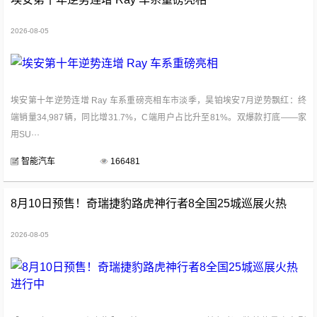
2026-08-05
埃安第十年逆势连增 Ray 车系重磅亮相车市淡季，昊铂埃安7月逆势飘红：终
端销量34,987辆，同比增31.7%，C端用户占比升至81%。双爆款打底——家
用SU···
智能汽车
166481
8月10日预售！奇瑞捷豹路虎神行者8全国25城巡展火热
进行中
2026-08-05