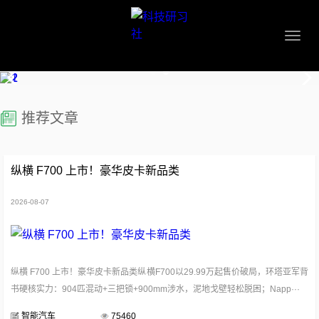
推荐文章
纵横 F700 上市！豪华皮卡新品类
2026-08-07
纵横 F700 上市！豪华皮卡新品类纵横F700以29.99万起售价破局，环塔亚军背
书硬核实力：904匹混动+三把锁+900mm涉水，泥地戈壁轻松脱困；Napp···
智能汽车
75460