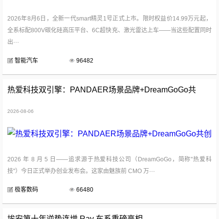
2026年8月6日，全新一代smart精灵1号正式上市。限时权益价14.99万元起，
全系标配800V碳化硅高压平台、6C超快充、激光雷达上车——当这些配置同时
出···
智能汽车
96482
热爱科技双引擎：PANDAER场景品牌+DreamGoGo共
创
2026-08-06
2026 年 8 月 5 日——追求源于热爱科技公司（DreamGoGo，简称"热爱科
技"）今日正式举办创业发布会。这家由魅族前 CMO 万···
极客数码
66480
埃安第十年逆势连增 Ray 车系重磅亮相